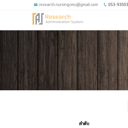
research.nursingcmu@gmail.com
053-9350
ลำดับ