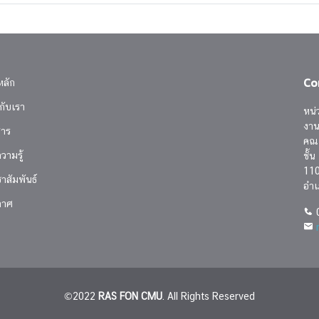
Co
หลัก
วกับเรา
หน่
งาน
สาร
คณะ
วามรู้
ชั้
110
าสัมพันธ์
อำเ
กาศ
0
©2022
RAS FON CMU
. All Rights Reserved